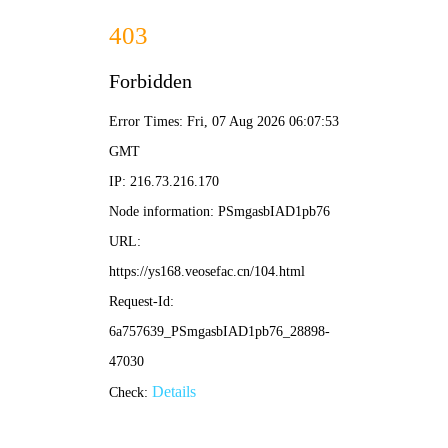
夜无疆
夜无疆 · 暗夜行者 逆
天改命
《夜无疆》是一部震撼人心的暗黑仙侠巨
作。主角夜无痕，本是帝国边境的弃子，却因意
外觉醒上古暗夜血脉，从此踏入修行的无间之
路。在这片被神明遗弃的大陆，白昼属于虚伪的
光明，黑夜才是真正的战场。夜无痕手握残月
刃，脚踏幽冥步，于万古长夜中斩杀妖魔，于十
方禁地中争夺造化。从暗夜行者到不朽帝尊，他
历经九死一生，与红颜知己并肩，与宿命之敌血